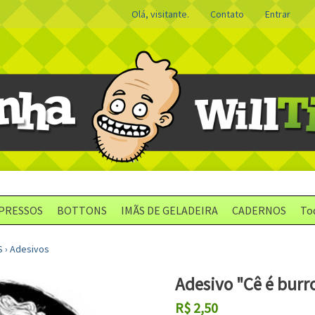
Olá, visitante.
Contato
Entrar
PRESSOS
BOTTONS
IMÃS DE GELADEIRA
CADERNOS
To
S
›
Adesivos
Adesivo "Cê é burro
R$
2,50