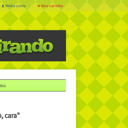
Minha conta
Meu carrinho
f
.
dos
, cara"