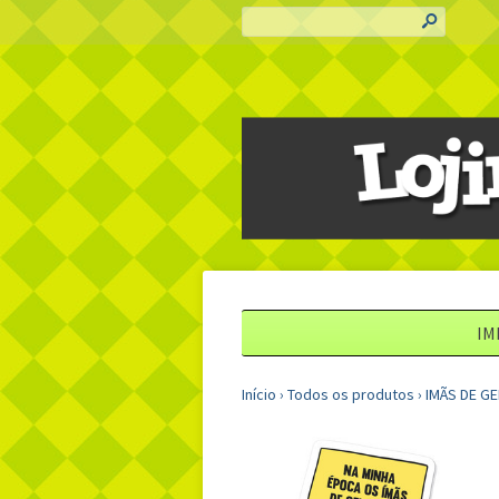
s
IM
Início
›
Todos os produtos
›
IMÃS DE G