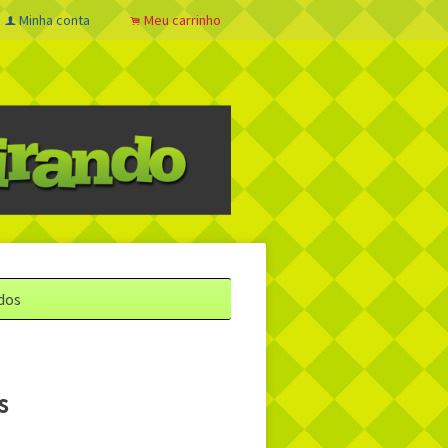
Minha conta
Meu carrinho
f
.
dos
s