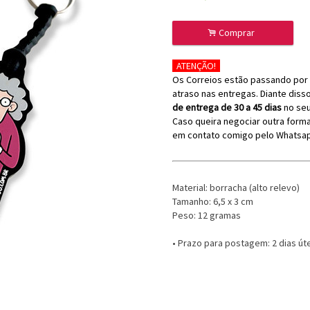
.
Comprar
ATENÇÃO!
Os Correios estão passando por 
atraso nas entregas. Diante diss
de entrega de 30 a 45 dias
no seu
Caso queira negociar outra forma
em contato comigo pelo Whatsap
Material: borracha (alto relevo)
Tamanho: 6,5 x 3 cm
Peso: 12 gramas
• Prazo para postagem:
2 dias út