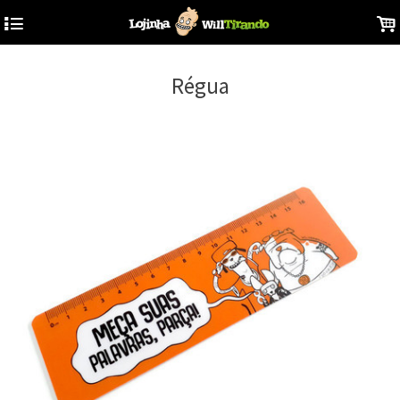
4
.
Régua