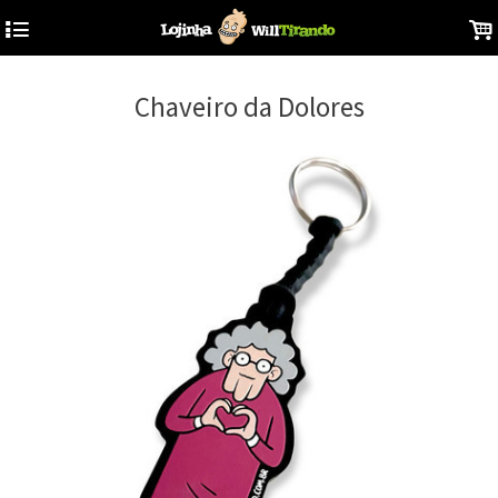
4
.
Chaveiro da Dolores